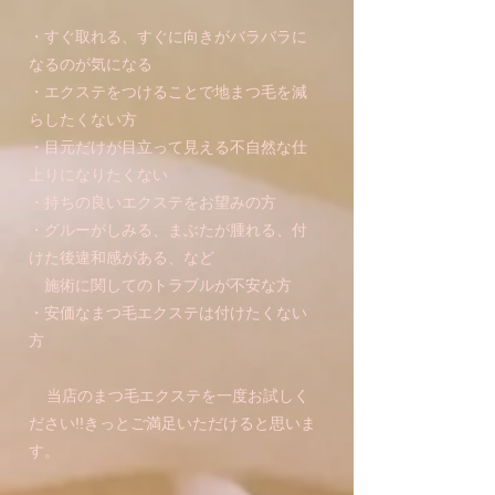
・すぐ取れる、すぐに向きがバラバラに
なるのが気になる
・エクステをつけることで地まつ毛を減
らしたくない方
・目元だけが目立って見える不自然な仕
上りになりたくない
・持ちの良いエクステをお望みの方
・グルーがしみる、まぶたが腫れる、付
けた後違和感がある、など
施術に関してのトラブルが不安な方
・安価なまつ毛エクステは付けたくない
方
​ 当店のまつ毛エクステを一度お試しく
ださい!!きっとご満足いただけると思いま
す。