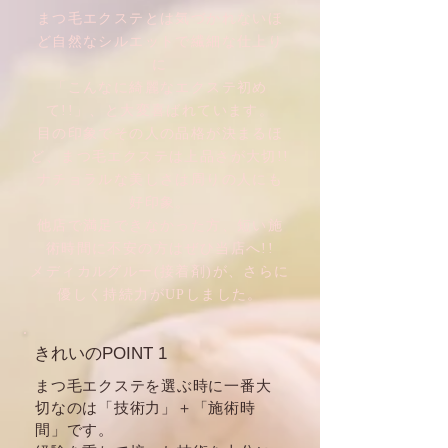
まつ毛エクステとは気づかれないほ
ど自然なシルエットで繊細な仕上り
に
「こんなに綺麗なエクステ初め
て!!」、と大変喜ばれています。
目の印象でその人の品格が決まるほ
ど、まつ毛エクステは上品さが大切!!
ナチョラルな美しさは周りの人にも
好印象。
他店で満足できなかった方、短い施
術時間に不安の方はぜひ当店へ!!
​メディカルグルー(接着剤)が、さらに
優しく持続力がUPしました。
きれいのPOINT 1
まつ毛エクステを選ぶ時に一番大
切なのは「技術力」＋「施術時
間」です。