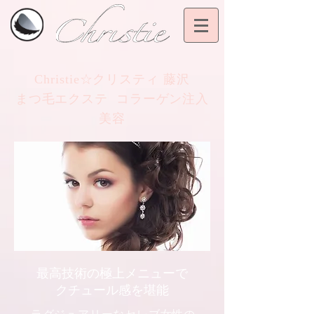
Christie☆クリスティ 藤沢
まつ毛エクステ コラーゲン注入
美容
最高技術の極上メニューで
クチュール感を堪能