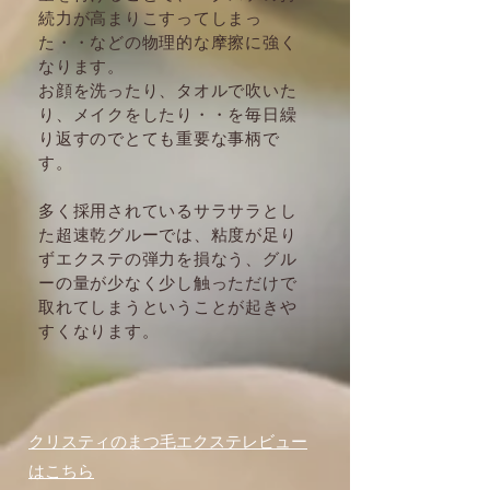
続力が高まりこすってしまっ
た・・などの
物理的な摩擦に強く
なります。
お顔を洗ったり、タオルで吹いた
り、メイクをしたり・・を毎日繰
り返すので
とても重要な事柄で
す。
多く採用されているサラサラとし
た超速乾グルーでは、粘度が足り
ずエクステの弾力を損なう、グル
ーの量が少なく少し触っただけで
取れてしまうということが起きや
すくなります。
クリスティのまつ毛エクステレビュー
はこちら