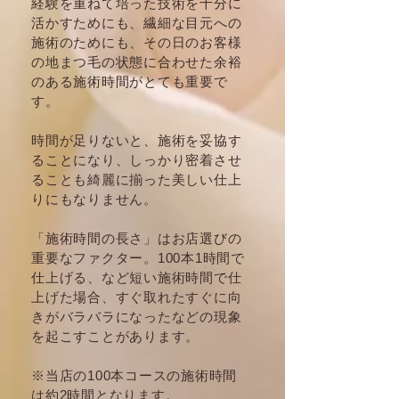
経験を重ねて培った技術を十分に
活かすためにも、繊細な目元への
施術のためにも、その日のお客様
の地まつ毛の状態に合わせた余裕
のある施術時間がとても重要で
す。
時間が足りないと、施術を妥協す
ることになり、しっかり密着させ
ることも綺麗に揃った美しい仕上
りにもなりません。
「施術時間の長さ」はお店選びの
重要なファクター。100本1時間で
仕上げる、など短い施術時間で仕
上げた場合
、すぐ取れたすぐに向
きがバラバラになったなどの現象
を起こすことがあります。
※当店の100本コースの
施術時間
は約2時間となります。