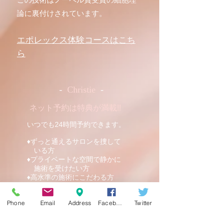
論に裏付けされています。
エポレックス体験コースはこち
ら
-
Christie
-
ネット予約は特典が満載!!
いつでも24時間予約できます。
♦︎ずっと通えるサロンを捜して
いる方
♦︎プライベートな空間で静かに
施術を受けたい方
​♦︎高水準の施術にこだわる方
にオススメ!!
Phone
Email
Address
Facebook
Twitter
メニュー/ネット予約