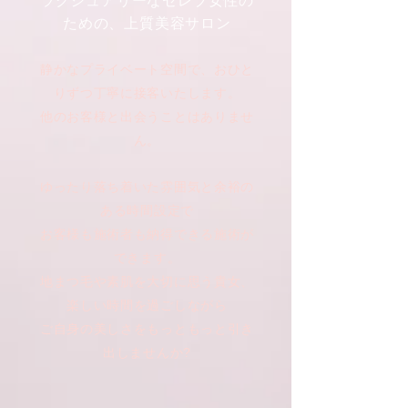
ラグジュアリーなセレブ女性の
ための、上質美容サロン
静かなプライベート空間で、おひと
りずつ丁寧に接客いたします。
​他のお客様と出会うことはありませ
ん。
ゆったり落ち着いた雰囲気と余裕の
ある時間設定で
お客様も施術者も納得できる
施術が
できます。
地まつ毛や素肌を大切に思う貴女、
楽しい時間を過ごしながら
ご自身の美しさをもっともっと引き
出しませんか?