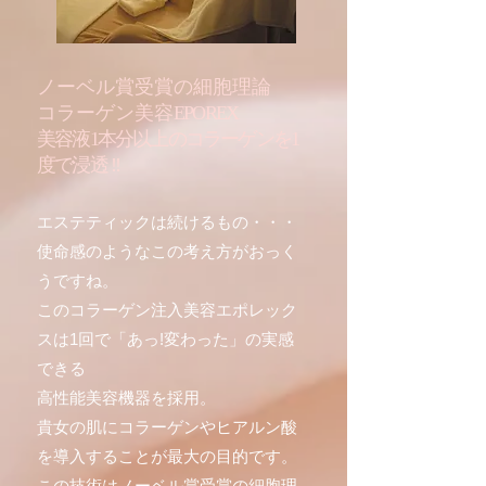
ノーベル賞受賞の細胞理論
コラーゲン美容
EPOREX
美容液1本分以上のコラーゲンを1
度で浸透 !!
エステティックは続けるもの・・・
使命感のようなこの考え方がおっく
うですね。
このコラーゲン注入美容エポレック
スは1回で「あっ!変わった」の実感
できる
高性能美容機器を採用。
貴女の肌にコラーゲンやヒアルン酸
を導入することが最大の目的です。
この技術はノーベル賞受賞の細胞理