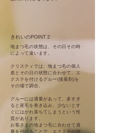
きれいのPOINT 2
地まつ毛の状態は、その日その時
によって違います。
クリスティでは、地まつ毛の個人
差とその日の状態に合わせて、エ
クステを付ける
グルー(接着剤)を
その場で調合。
グルーには適量があって、多すぎ
ると産毛を巻き込み、少ないとす
ぐにはがれ落ちてしまうという性
質があります。
お客さまの地まつ毛に合わせて適
量を付けることで、エクステの持