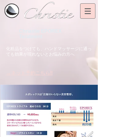
Chriastie EPOREX
Teratment
化粧品をつけても、ハンドマッサージに通っ
ても効果が現れないとお悩みの方へ
→ネット予約こちら!!