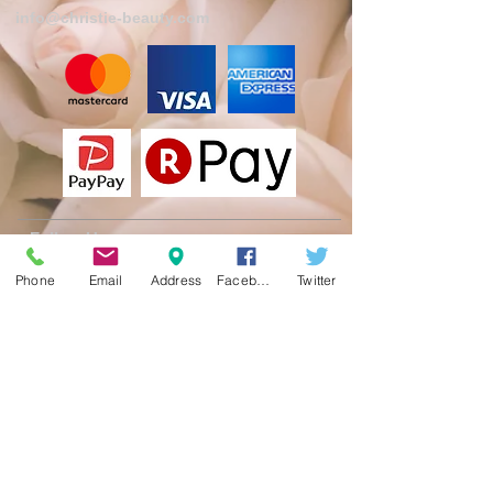
info@christie-beauty.com
Follow Us
Phone
Email
Address
Facebook
Twitter
On Facebook
On X(Twitter)
More About Us