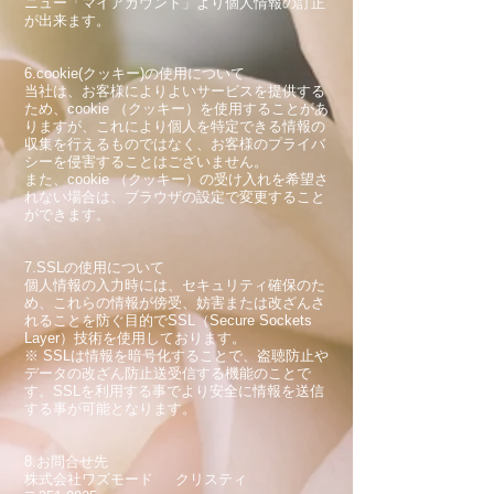
ニュー「マイアカウント」より個人情報の訂正
が出来ます。
6.cookie(クッキー)の使用について
当社は、お客様によりよいサービスを提供する
ため、cookie （クッキー）を使用することがあ
りますが、これにより個人を特定できる情報の
収集を行えるものではなく、お客様のプライバ
シーを侵害することはございません。
また、cookie （クッキー）の受け入れを希望さ
れない場合は、ブラウザの設定で変更すること
ができます。
7.SSLの使用について
個人情報の入力時には、セキュリティ確保のた
め、これらの情報が傍受、妨害または改ざんさ
れることを防ぐ目的でSSL（Secure Sockets
Layer）技術を使用しております。
※ SSLは情報を暗号化することで、盗聴防止や
データの改ざん防止送受信する機能のことで
す。SSLを利用する事でより安全に情報を送信
する事が可能となります。
8.お問合せ先
株式会社ワズモード クリスティ