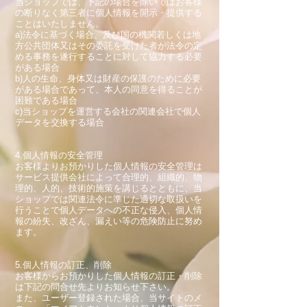
当ショップでは、下記の場合を除いてはお客様
の断りなく第三者に個人情報を開示・提供する
ことはいたしません。
a)法令に基づく場合、及び国の機関若しくは地
方公共団体又はその委託を受けた者が法令の定
める事務を遂行することに対して協力する必要
がある場合
b)人の生命、身体又は財産の保護のために必要
がある場合であって、本人の同意を得ることが
困難である場合
c)当ショップを運営する会社の関連会社で個人
データを交換する場合
4.個人情報の安全管理
お客様よりお預かりした個人情報の安全管理は
サービス提供会社によって合理的、組織的、物
理的、人的、技術的施策を講じるとともに、当
ショップでは関連法令に準じた適切な取扱いを
行うことで個人データへの不正な侵入、個人情
報の紛失、改ざん、漏えい等の危険防止に努め
ます。
5.個人情報の訂正、削除
お客様からお預かりした個人情報の訂正・削除
は下記の問合せ先よりお知らせ下さい。
また、ユーザー登録された場合、当サイトのメ