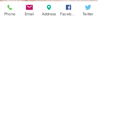
ざいます。その場合の取得した情報の利用目的
は、「3.利用目的」記載の目的に準じます。
Phone
Email
Address
Facebook
Twitter
2022年4月1日改正
​​​Contact Us
セレブのための美容サロン
Christie
神奈川県藤沢市鵠沼石上1-2-5-40B
Tel:
0466-23-6358
定休日 日曜日
予約制
予約受付時間 11:00 ～ 18:30
info@christie-beauty.com