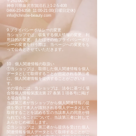
〒251-0025
神奈川県藤沢市鵠沼石上1-2-5-40B
0466-23-6358 11:00-21:00(日曜日定休)
info@christie-beauty.com
9.プライバシーポリシーの変更
当ショップでは、収集する個人情報の変更、利
用目的の変更、またはその他プライバシーポリ
シーの変更を行う際は、当ページへの変更をも
って公表とさせていただきます。
10．個人関連情報の取扱い
①当ショップは、取得した個人関連情報を個人
データとして取得することが想定される第三者
に、個人関連情報を提供することがございま
す。
その場合には、当ショップは、法令に基づく場
合等個人情報保護法第 27 条第 1 項各号に掲げ
る場合を除き、
当該第三者が当ショップから個人関連情報の提
供を受けて本人が識別される個人データとして
取得することを認める旨の当該本人の同意が得
られていることについて、当該第三者に対して
あらかじめ確認します。
②当ショップは、第三者から提供を受けた個人
関連情報を個人データとして取得することがご