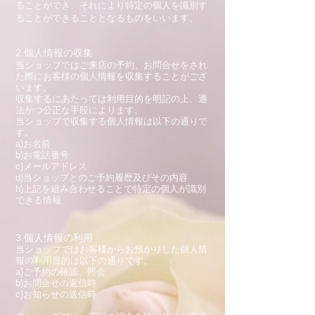
ることができ、それにより特定の個人を識別す
ることができることとなるものをいいます。
2.個人情報の収集
当ショップではご来店の予約、お問合せをされ
た際にお客様の個人情報を収集することがござ
います。
収集するにあたっては利用目的を明記の上、適
法かつ公正な手段によります。
当ショップで収集する個人情報は以下の通りで
す。
a)お名前
b)お電話番号
c)メールアドレス
d)当ショップとのご予約履歴及びその内容
h)上記を組み合わせることで特定の個人が識別
できる情報
3.個人情報の利用
当ショップではお客様からお預かりした個人情
報の利用目的は以下の通りです。
a)ご予約の確認、照会
b)お問合せの返信時
c)お知らせの送信時