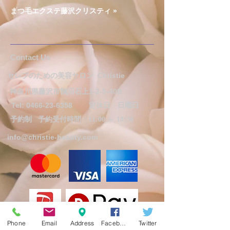
まつ毛エクステ藤沢クリスティ »
​​​Contact Us
セレブのための美容サロン
Christie
神奈川県藤沢市鵠沼石上1-2-5-40B
Tel:
0466-23-6358
定休日 日曜日
予約制
予約受付時間 11:00 ～ 18:30
info@christie-beauty.com
Phone
Email
Address
Facebook
Twitter