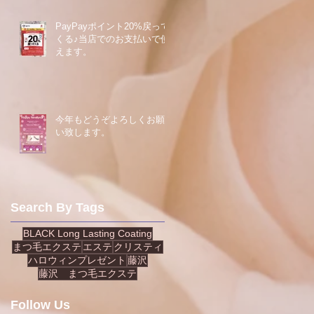
PayPayポイント20%戻って
くる♪当店でのお支払いで使
えます。
今年もどうぞよろしくお願
い致します。
Search By Tags
BLACK Long Lasting Coating
まつ毛エクステ
エステ
クリスティ
ハロウィンプレゼント
藤沢
藤沢 まつ毛エクステ
Follow Us