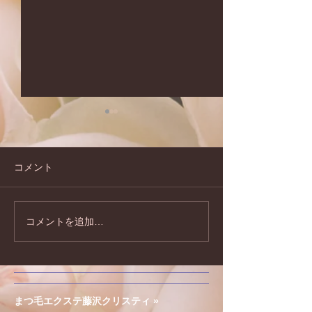
コメント
コメントを追加…
夏のキャンペーンのお知
2026年もどう
らせです♪
お願い致します!
まつ毛エクステ藤沢クリスティ »