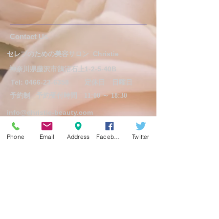
​​​Contact Us
セレブのための美容サロン
Christie
神奈川県藤沢市鵠沼石上1-2-5-40B
Tel:
0466-23-6358
定休日 日曜日
予約制
予約受付時間 11:00 ～ 18:30
info@christie-beauty.com
Phone
Email
Address
Facebook
Twitter
Follow Us