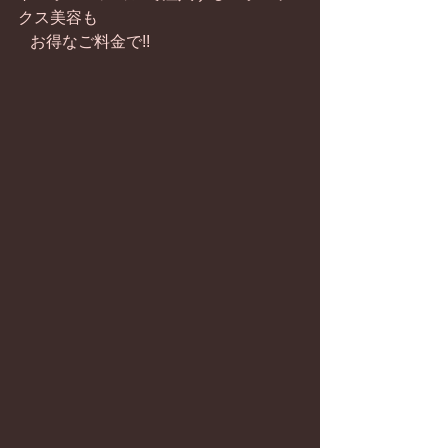
クス美容も
   お得なご料金で!!