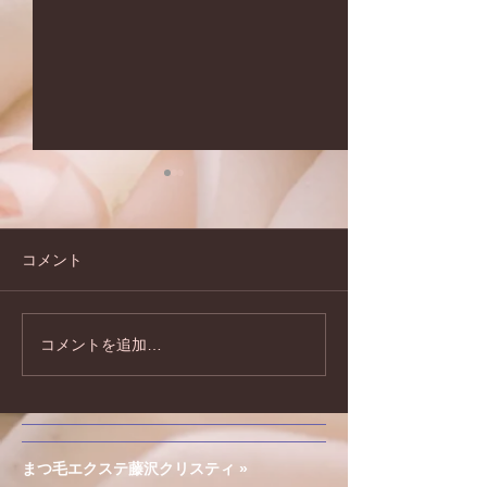
コメント
コメントを追加…
夏のキャンペーンのお知
2026年もどう
らせです♪
お願い致します!
まつ毛エクステ藤沢クリスティ »