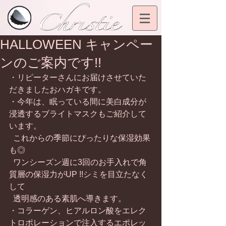
HALLOWEEN キャンペー
ンのご案内です!!
・リピーターさんにお届けさせていた
だきましたおハガキです。
・今年は、眠っている間に美白成分が
浸透するブライトマスクもご紹介して
います。
  これからの季節にぴったりな保湿効果
も◎
  ワンシーズン週に3回のお手入れで角
質層の保湿力がUP !!シミを目立たなく
して
  透明感のある素肌へ導きます。
・コラーゲン、ヒアルロン酸をエレク
トロポレーションで注入するエポレッ