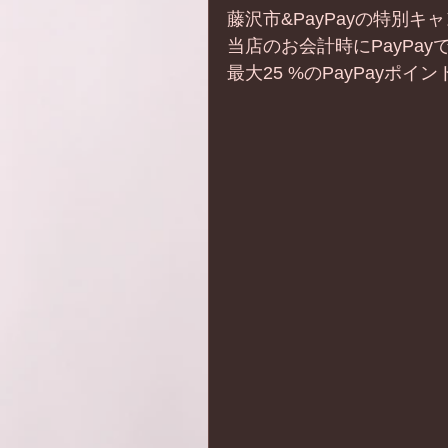
藤沢市&PayPayの特別キ
当店のお会計時にPayPa
最大25 %のPayPayポイ