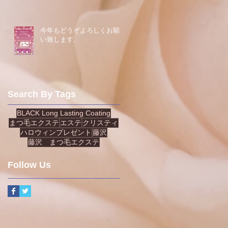
今年もどうぞよろしくお願
い致します。
Search By Tags
BLACK Long Lasting Coating
まつ毛エクステ
エステ
クリスティ
ハロウィンプレゼント
藤沢
藤沢 まつ毛エクステ
Follow Us