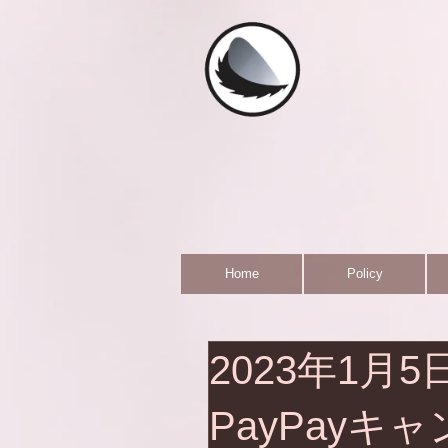
Home
Policy
2023年1月
PayPayキ