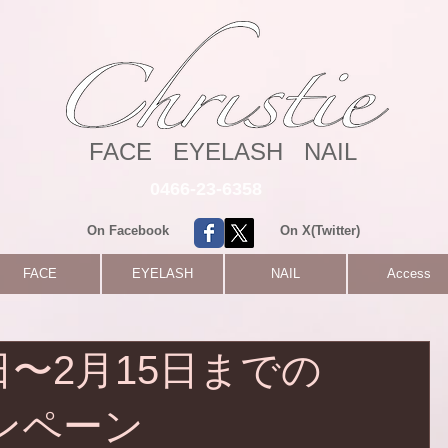
FACE EYELASH NAIL
0466-23-6358
On Facebook
On X(Twitter)
FACE
EYELASH
NAIL
Access
5日〜2月15日までの
ャンペーン