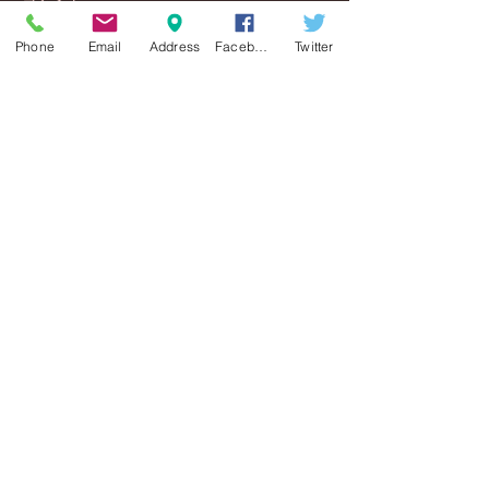
Phone
Email
Address
Facebook
Twitter
コメントを追加…
夏のキャンペーンのお知
2026年もどう
らせです♪
お願い致します!
まつ毛エクステ藤沢クリスティ »
​​​Contact Us
セレブのための美容サロン
Christie
神奈川県藤沢市鵠沼石上1-2-5-40B
Tel:
0466-23-6358
定休日 日曜日
予約制
予約受付時間 11:00 ～ 18:30
info@christie-beauty.com