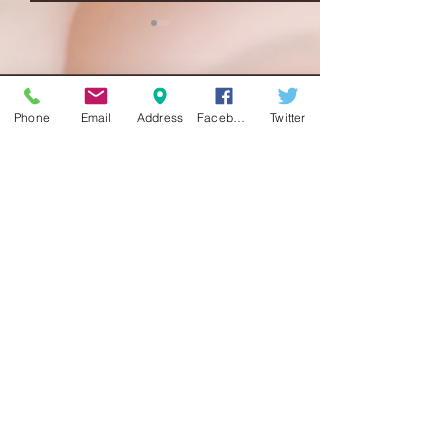
コメント
Phone
Email
Address
Facebook
Twitter
コメントを追加…
夏のキャンペーンのお知
2026年もどう
らせです♪
お願い致します!
まつ毛エクステ藤沢クリスティ »
​​​Contact Us
セレブのための美容サロン
Christie