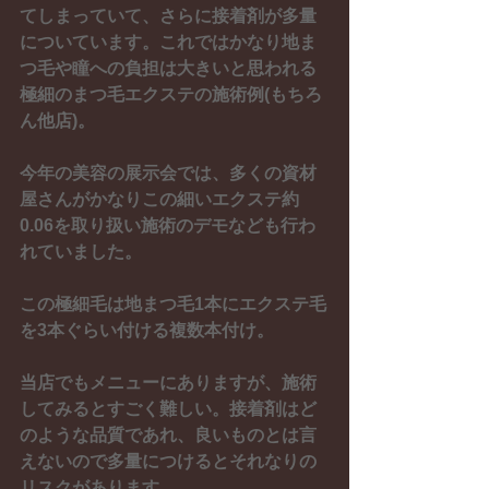
てしまっていて、さらに接着剤が多量
についています。これではかなり地ま
つ毛や瞳への負担は大きいと思われる
極細のまつ毛エクステの施術例(もちろ
ん他店)。
今年の美容の展示会では、多くの資材
屋さんがかなりこの細いエクステ約
0.06を取り扱い施術のデモなども行わ
れていました。
この極細毛は地まつ毛1本にエクステ毛
を3本ぐらい付ける複数本付け。
当店でもメニューにありますが、施術
してみるとすごく難しい。接着剤はど
のような品質であれ、良いものとは言
えないので多量につけるとそれなりの
リスクがあります。