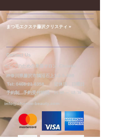
まつ毛エクステ藤沢クリスティ »
​​​Contact Us
セレブのための美容サロン
Christie
神奈川県藤沢市鵠沼石上1-2-5-40B
Tel:
0466-23-6358
定休日 日曜日
予約制
予約受付時間 11:00 ～ 18:30
info@christie-beauty.com