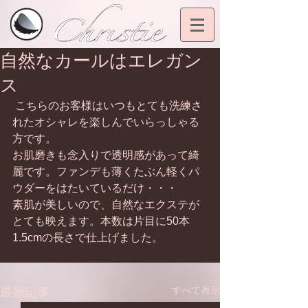
自然なカールはエレガン
ス
 こちらのお客様はいつもとても洗練さ
れたオシャレを楽しんでいらっしゃる
方です。 
お肌磨きも念入りで透明感があって綺
麗です。ファンデも薄くたぶん軽くパ
ウダーをはたいているだけ・・・ 
素肌が美しいので、自然なエクステが
とても映えます。本数は片目に50本
1.5cmの長さで仕上げました。 
すべて表示
最新記事