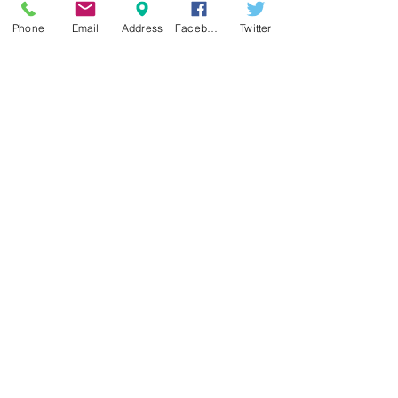
Phone
Email
Address
Facebook
Twitter
Follow Us
On Facebook
On X(Twitter)
More About Us
©2004 ws_mode Ltd.