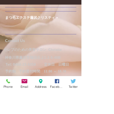
まつ毛エクステ藤沢クリスティ »
​​​Contact Us
セレブのための美容サロン
Christie
神奈川県藤沢市鵠沼石上1-2-5-40B
Tel:
0466-23-6358
定休日 日曜日
予約制
予約受付時間 11:00 ～ 18:30
info@christie-beauty.com
Phone
Email
Address
Facebook
Twitter