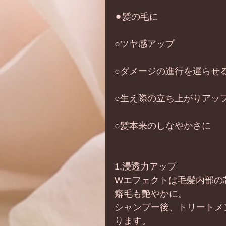
⚫︎髪の毛に
○ツヤ感アップ
○ダメージの進行を遅らせ
○生え際の立ち上がりアッ
○髪本来のしなやかさに
1.浸透力アップ
Wエフェクトは毛髪内部の
癖毛も艶やかに。
シャンプー後、トリートメ
ります。