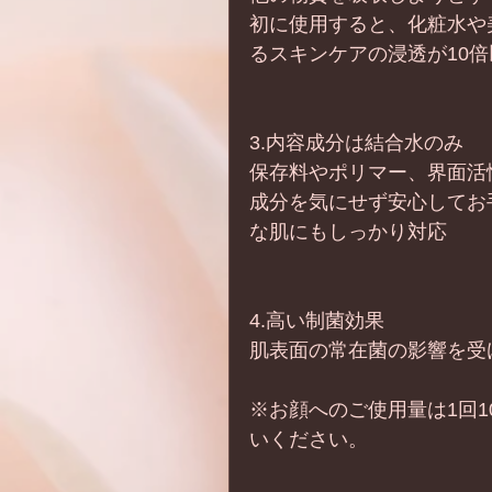
初に使用すると、化粧水や
るスキンケアの浸透が10倍
3.内容成分は結合水のみ
保存料やポリマー、界面活
成分を気にせず安心してお
な肌にもしっかり対応
4.高い制菌効果
肌表面の常在菌の影響を受
※お顔へのご使用量は1回
いください。