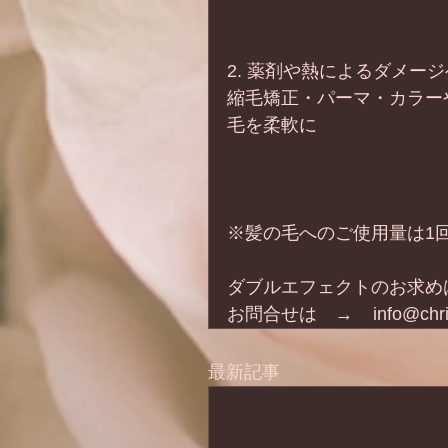
2. 薬剤や熱によるダメー
縮毛矯正・パーマ・カラー
毛を柔軟に
※髪の毛へのご使用量は1
ダブルエフェクトのお求めは
お問合せは　→    info@christ
最新記事