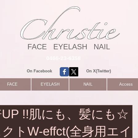
FACE EYELASH NAIL
0466-23-6358
On Facebook
On X(Twitter)
FACE
EYELASH
NAIL
Access
UP !!肌にも、髪にも☆
トW-effct(全身用エイ