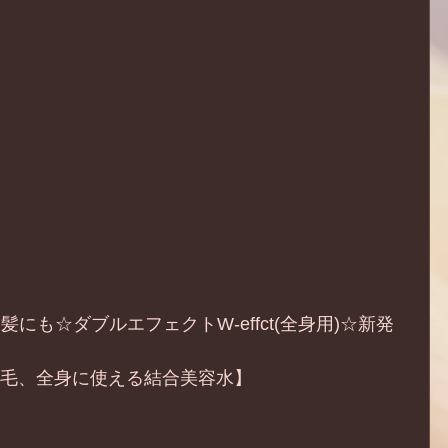
、髪にも☆ダブルエフェクトW-effct(全身用)☆新発
の毛、全身に使える結合美容水】