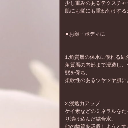
少し重みのあるテクスチャ
肌にも髪にも重ね付けするの
⚫︎お顔・ボディに
1.角質層の保水に優れる結
角質層の内部まで浸透し、
態を保ち、
柔軟性のあるツヤツヤ肌に
2.浸透力アップ
ケイ素などのミネラルをた
り漬け込んだ結合水。
他の物質を吸収しようとす