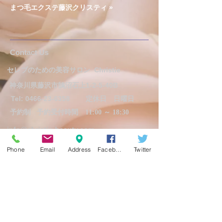
まつ毛エクステ藤沢クリスティ »
​​​Contact Us
セレブのための美容サロン
Christie
神奈川県藤沢市鵠沼石上1-2-5-40B
Tel:
0466-23-6358
定休日 日曜日
予約制
予約受付時間 11:00 ～ 18:30
info@christie-beauty.com
Phone
Email
Address
Facebook
Twitter