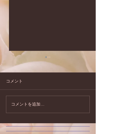
コメント
コメントを追加…
夏のキャンペーンのお知
2026年もどう
らせです♪
お願い致します!