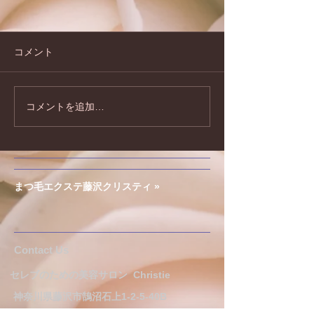
コメント
コメントを追加…
夏のキャンペーンのお知
2026年もどう
らせです♪
お願い致します!
まつ毛エクステ藤沢クリスティ »
​​​Contact Us
セレブのための美容サロン
Christie
神奈川県藤沢市鵠沼石上1-2-5-40B