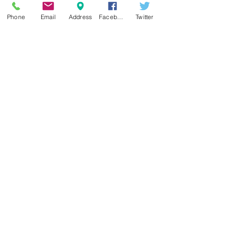
Tel:
0466-23-6358
定休日 日曜日
予約制
予約受付時間 11:00 ～ 18:30
Phone
Email
Address
Facebook
Twitter
info@christie-beauty.com
Follow Us
On Facebook
On X(Twitter)
More About Us