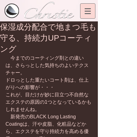
保湿成分配合で地まつ毛も
守る、持続力UPコーティ
ング
　今までのコーティング剤との違い
は、さらっとした気持ちのよいテクス
チャー。
ドロっとした重たいコート剤は、仕上
がりへの影響が・・・
これが、目だけが妙に目立つ不自然な
エクステの原因の1つとなっているかも
しれませんね。
　新発売のBLACK Long Lasting 
Coatingは、汗や皮脂、化粧品などか
ら、エクステを守り持続力を高める優