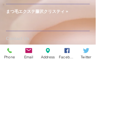
まつ毛エクステ藤沢クリスティ »
​​​Contact Us
セレブのための美容サロン
Christie
Phone
Email
Address
Facebook
Twitter
神奈川県藤沢市鵠沼石上1-2-5-40B
Tel:
0466-23-6358
定休日 日曜日
予約制
予約受付時間 11:00 ～ 18:30
info@christie-beauty.com