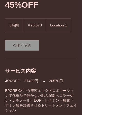
45%OFF
20,570
円
3時間
3
￥20,570
Location 1
時
間
今すぐ予約
サービス内容
45%OFF 37400円 → 20570円
EPOREXという美容エレクトロポレーショ
ンで化粧品で届かない肌の深部へコラーゲ
ン・レチノール・EGF・ビタミン・酵素・
アミノ酸を浸透させるトリートメントフェイ
シャル