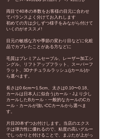
両目で40本の本数をお客様の目元に合わせ
てバランスよく分けてお入れします
初めての方は少しずつ様子をみながら付けて
いくのがオススメ!
目元の敏感な方や季節の変わり目などに化粧
品でカブレたことがある方などに
毛質はプレミアムセーブル、レーザー加工シ
ングル、リフトアップフラット、スーパーフ
ラット、3Dナチュラルラッシュ(jカール)か
ら選べます。
長さは0.6cm〜1.5cm、太さは0.10〜0.18、
カールは日本人に似合うjカール・Jより少し
カールしたBカール・一般的なカールのCカ
ール・カールが強いCCカールから選べま
す。
片目20本ずつお付けします。当店のエクス
テは弾力性に優れるので、粘度の高いグルー
でしっかりと付けることで、まぶたが上がっ