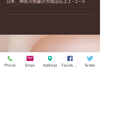
日本、神奈川県藤沢市鵠沼石上１−２−５
​​​Contact Us
セレブのための美容サロン
Christie
Phone
Email
Address
Facebook
Twitter
神奈川県藤沢市鵠沼石上1-2-5-40B
Tel:
0466-23-6358
定休日 日曜日
予約制
予約受付時間 11:00 ～ 18:30
info@christie-beauty.com