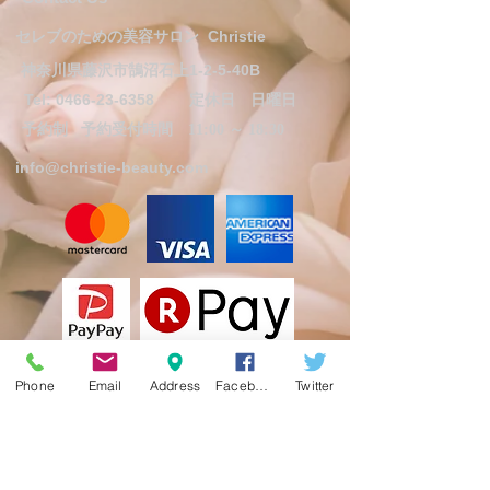
セレブのための美容サロン
Christie
神奈川県藤沢市鵠沼石上1-2-5-40B
Tel:
0466-23-6358
定休日 日曜日
予約制
予約受付時間 11:00 ～ 18:30
info@christie-beauty.com
Phone
Email
Address
Facebook
Twitter
Follow Us
On Facebook
On X(Twitter)